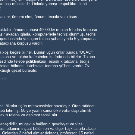
ə baş müəllimdir. Onlarla yanaşı respublika tikinti
.
manitar, ümumi elmi, ümumi texniki və ixtisas
 məktəbin ümumi sahəsi 49000 kv.m olan 5 tədris korpusu
sir avadanlıqlarla, kompüterlərlə təchiz olunmuş, tədris
 qəsəbəsində yerləşən tələbə şəhərciyində 5 yataqxana
yataqxana korpusu vardır.
a xoş keçirə bilirlər. Bunun üçün onlar burada “OCAQ”
lonu və tələbə kafesindən istifadə edə bilirlər. Tələbə
əzdində tələbə poliklinikası, əsaslı kitabxana, tədris
dqiqat bölməsi, istehsalat təcrübə şö’bəsi vardır. Öz
tirajlı qəzet buraxılır.
ilir.
xarici ölkələr üçün mütəxəssislər hazırlayır. Ötən müddət
ti bitirmiş, 50-yə yaxın xarici ölkə vətəndaşı alimlik
ın tələbə və aspirant təhsil alır.
rləşdirilir, müqavilə bağlanır, qeydiyyat və viza
ersitetlərinin inşaat bölümləri və digər təşkilatlarla əlaqə
. Onlardan 2 nəfəri elmlər doktoru, professor, 15 nəfəri