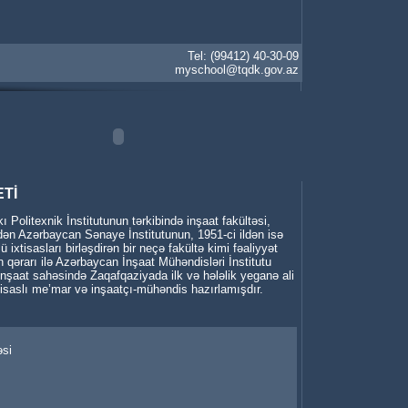
Tel: (99412) 40-30-09
myschool@tqdk.gov.az
Tİ
Politexnik İnstitutunun tərkibində inşaat fakültəsi,
ldən Azərbaycan Sənaye İnstitutunun, 1951-ci ildən isə
xtisasları birləşdirən bir neçə fakültə kimi fəaliyyət
 qərarı ilə Azərbaycan İnşaat Mühəndisləri İnstitutu
U inşaat sahəsində Zaqafqaziyada ilk və hələlik yeganə ali
tisaslı me’mar və inşaatçı-mühəndis hazırlamışdır.
əsi