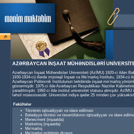
AZƏRBAYCAN İNŞAAT MÜHƏNDİSLƏRİ UNİVERSİTE
Azərbaycan İnşaat Mühəndisləri Universiteti (AzİMU) 1920-ci ildən Bakı 
1930-1934-cü illərdə müstəqil İnşaat və Me’marlıq İnstitutu, 1934-cü i
Azərbaycan Politexnik İnstitutunun tərkibində inşaat-me’marlıq yönümlü i
göstərmişdir. 1975-ci ildə Azərbaycan Respublikası Nazirlər Kabinetinin
yaradılmışdır. 1992-ci ildə institut universitet statusu almışdır. AzİM
təhsil müəssisəsidir. Universitet indiyə qədər 25 mindən çox yüksəkix
Fakültələr
Tikintinin iqtisadiyyatı və idarə edilməsi
Bələdiyyə tikintisi və təsərrüfatının iqtisadiyyatı və idarə edilm
Menecment (inşaatda)
Marketinq (inşaatda)
Me’marlıq
Me’marlıq mühitinin dizaynı