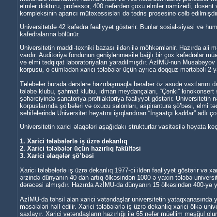
elmlər dokturu, professor, 400 nəfərdən çoxu elmlər namizədi, dosent v
kompleksinin aparıcı mütəxəssisləri də tədris prosesinə cəlb edilmişdir
Universitetdə 42 kafedra fəaliyyət göstərir. Bunlar sosial-siyasi və hu
kafedralarına bölünür.
Universitetin maddi-texniki bazası ildən ilə möhkəmlənir. Hazırda ali
vardır. Auditoriya fondunun genişlənməsilə bağlı bir çox kafedralar müa
və elmi tədqiqat laboratoriyaları yaradılmışdır. AzİMU-nun Musabəyov
korpusu, o cümlədən xarici tələbələr üçün ayrıca doqquz mərtəbəli 2 
Tələbələr burada dərslərə hazırlaşmaqla bərabər öz asudə vaxtlarını d
tələbə klubu, şahmat klubu, idman meydançaları, “Çənki” kinokonsert sa
şəhərciyində sanatoriya-profilaktoriya fəaliyyət göstərir. Universitetin n
korpuslarında şö’bələri və oxucu salonları, aspirantura şö’bəsi, elmi tə
səhifələrində Universitet həyatını işıqlandıran “İnşaatçı kadrlar” adlı çox
Universitetin xarici əlaqələri aşağıdakı strukturlar vasitəsilə həyata keçir
1. Xarici tələbələrlə iş üzrə dekanlıq
2. Xarici tələbələr üçün hazırlıq fakültəsi
3. Xarici əlaqələr şö’bəsi
Xarici tələbələrlə iş üzrə dekanlıq 1977-ci ildən fəaliyyət göstərir və 
ərzində dünyanın 40-dan artıq ölkəsindən 1000-ə yaxın tələbə universite
dərəcəsi almışdır. Hazırda AzİMU-da dünyanın 15 ölkəsindən 400-yə yax
AzİMU-da təhsil alan xarici vətəndaşlar universitetin yataqxanasında ye
məsələləri həll edilir. Xarici tələbələrlə iş üzrə dekanlıq xarici ölkə univ
saxlayır. Xarici vətəndaşların hazırlığı ilə 65 nəfər müəllim məşğul olur