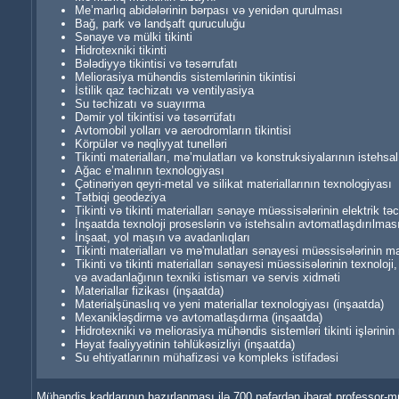
Me’marlıq abidələrinin bərpası və yenidən qurulması
Bağ, park və landşaft quruculuğu
Sənaye və mülki tikinti
Hidrotexniki tikinti
Bələdiyyə tikintisi və təsərrufatı
Meliorasiya mühəndis sistemlərinin tikintisi
İstilik qaz təchizatı və ventilyasiya
Su təchizatı və suayırma
Dəmir yol tikintisi və təsərrüfatı
Avtomobil yolları və aerodromların tikintisi
Körpülər və nəqliyyat tunelləri
Tikinti materialları, mə’mulatları və konstruksiyalarının istehsa
Ağac e’malının texnologiyası
Çətinəriyən qeyri-metal və silikat materiallarının texnologiyası
Tətbiqi geodeziya
Tikinti və tikinti materialları sənaye müəssisələrinin elektrik təc
İnşaatda texnoloji proseslərin və istehsalın avtomatlaşdırılmas
İnşaat, yol maşın və avadanlıqları
Tikinti materialları və mə'mulatları sənayesi müəssisələrinin m
Tikinti və tikinti materialları sənayesi müəssisələrinin texnoloj
və avadanlağının texniki istismarı və servis xidməti
Materiallar fizikası (inşaatda)
Materialşünaslıq və yeni materiallar texnologiyası (inşaatda)
Mexanikləşdirmə və avtomatlaşdırma (inşaatda)
Hidrotexniki və meliorasiya mühəndis sistemləri tikinti işlərini
Həyat fəaliyyətinin təhlükəsizliyi (inşaatda)
Su ehtiyatlarının mühafizəsi və kompleks istifadəsi
Mühəndis kadrlarının hazırlanması ilə 700 nəfərdən ibarət professor-m