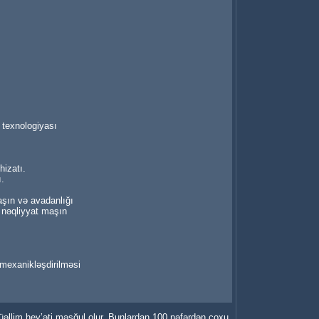
l texnologiyası
hizatı.
ı.
aşın və avadanlığı
i, nəqliyyat maşın
n mexanikləşdirilməsi
üəllim hey’əti məşğul olur. Bunlardan 100 nəfərdən çoxu